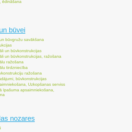
, ēdināšana
un būvei
 un būvgružu savākšana
ukcijas
li un būvkonstrukcijas
li un būvkonstrukcijas, ražošana
ālu ražošana
lu tirdzniecība
vkonstrukciju ražošana
ādājumi, būvkonstrukcijas
imniekošana, Uzkopšanas serviss
ā īpašuma apsaimniekošana,
ana
as nozares
i