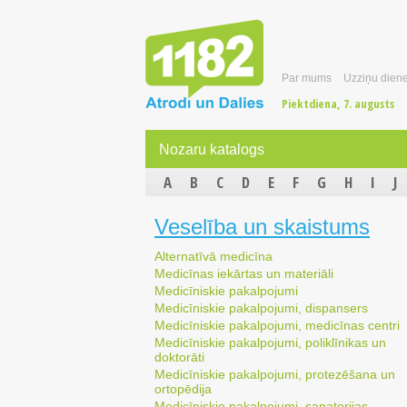
Par mums
Uzziņu diene
Piektdiena, 7. augusts
Nozaru katalogs
A
B
C
D
E
F
G
H
I
J
Veselība un skaistums
Alternatīvā medicīna
Medicīnas iekārtas un materiāli
Medicīniskie pakalpojumi
Medicīniskie pakalpojumi, dispansers
Medicīniskie pakalpojumi, medicīnas centri
Medicīniskie pakalpojumi, poliklīnikas un
doktorāti
Medicīniskie pakalpojumi, protezēšana un
ortopēdija
Medicīniskie pakalpojumi, sanatorijas