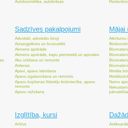
Autokosmētika, autokrāsas
Restorāns
Sadzīves pakalpojumi
Mājai 
Advokāti, advokātu biroji
Atkritumu
Aizsargplēves un bruņustikli
Būvkonstr
Akmens apstrāde
Būvmateriā
Akmens apstrāde, kapu pieminekļi un apmales
Būvmateriā
nas
Aku urbšana un remonts
Būvmateri
Antenas
Būvmateriā
Apavi, apavu labošana
Metāla bū
Apavu izgatavošana un remonts
Metālizstr
Apavu kopšanas līdzekļu tirdzniecība, apavu
Namu apsa
remonts
Nekustam
Apavu ražošana
pārvaldīš
Izglītība, kursi
Dažād
Arhīvs
Antikvariāt