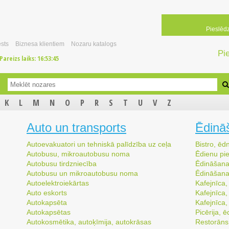
Pieslēd
sts
Biznesa klientiem
Nozaru katalogs
Pi
Pareizs laiks:
16:53:45
K
L
M
N
O
P
R
S
T
U
V
Z
Auto un transports
Ēdinā
Autoevakuatori un tehniskā palīdzība uz ceļa
Bistro, ēd
Autobusu, mikroautobusu noma
Ēdienu pi
Autobusu tirdzniecība
Ēdināšana,
Autobusu un mikroautobusu noma
Ēdināšan
Autoelektroiekārtas
Kafejnīca,
Auto eskorts
Kafejnīca
Autokapsēta
Kafejnīca,
Autokapsētas
Picērija, 
Autokosmētika, autoķīmija, autokrāsas
Restorāns,