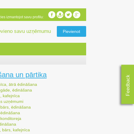
zies izmantojot savu profilu:
evieno savu uzņēmumu
Pievienot
šana un pārtika
Feedback
nīca, ātrā ēdināšana
egāde, ēdināšana
 kafejnīca
as uzņēmumi
 bārs, ēdināšana
, ēdināšana
 konditoreja
ēdināšana
 bārs, kafejnīca