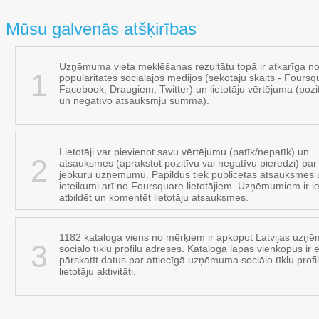
Mūsu galvenās atšķirības
Uzņēmuma vieta meklēšanas rezultātu topā ir atkarīga no
1
popularitātes sociālajos mēdijos (sekotāju skaits - Foursq
Facebook, Draugiem, Twitter) un lietotāju vērtējuma (pozi
un negatīvo atsauksmju summa).
Lietotāji var pievienot savu vērtējumu (patīk/nepatīk) un
2
atsauksmes (aprakstot pozitīvu vai negatīvu pieredzi) par
jebkuru uzņēmumu. Papildus tiek publicētas atsauksmes 
ieteikumi arī no Foursquare lietotājiem. Uzņēmumiem ir i
atbildēt un komentēt lietotāju atsauksmes.
1182 kataloga viens no mērķiem ir apkopot Latvijas uz
3
sociālo tīklu profilu adreses. Kataloga lapās vienkopus ir ē
pārskatīt datus par attiecīgā uzņēmuma sociālo tīklu profi
lietotāju aktivitāti.