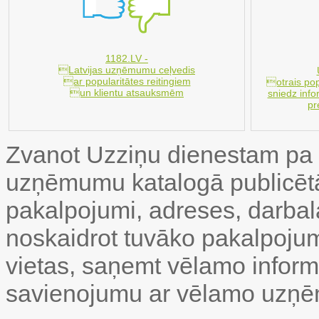
1182.LV -
Latvijas uzņēmumu ceļvedis
ar popularitātes reitingiem
otrais pop
un klientu atsauksmēm
sniedz inf
pr
Zvanot Uzziņu dienestam pa t
uzņēmumu katalogā publicētā 
pakalpojumi, adreses, darbalai
noskaidrot tuvāko pakalpoju
vietas, saņemt vēlamo inform
savienojumu ar vēlamo uzņ