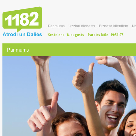
Par mums
Uzziņu dienests
Biznesa klientiem
No
Sestdiena, 8. augusts
Pareizs laiks:
19:51:08
Par mums