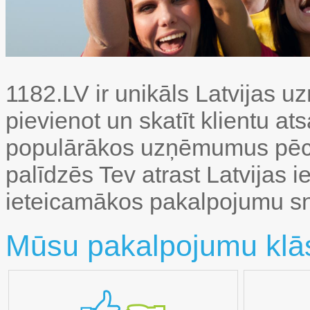
1182.LV ir unikāls Latvijas 
pievienot un skatīt klientu a
populārākos uzņēmumus pēc so
palīdzēs Tev atrast Latvijas i
ieteicamākos pakalpojumu sn
Mūsu pakalpojumu klāst