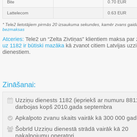
Bite
0.70 EUR
Lattelecom
0.63 EUR
* Tele2 lietotājiem pirmās 20 izsaukuma sekundes, kamēr zvans gaida 
bezmaksas
Atceries:
Tele2 un “Zelta Zivtiņas” klientiem maksa par
uz 1182 ir būtiski mazāka
kā zvanot citiem Latvijas uzz
dienestiem.
Zināšanai:
Uzziņu dienests 1182 (iepriekš ar numuru 881
darbojas kopš 2010.gada septembra
Apkalpoto zvanu skaits vairāk kā 300 000 ga
Šobrīd Uzziņu dienestā strādā vairāk kā 20
pakalpojumu operatori