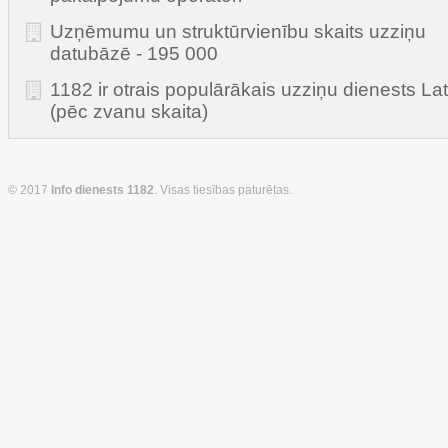
Uzņēmumu un struktūrvienību skaits uzziņu
datubāzē - 195 000
1182 ir otrais populārākais uzziņu dienests Lat
(pēc zvanu skaita)
© 2017
Info dienests 1182
. Visas tiesības paturētas.