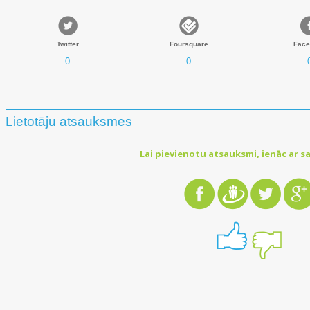
Twitter
Foursquare
Face
0
0
Lietotāju atsauksmes
Lai pievienotu atsauksmi, ienāc ar sa