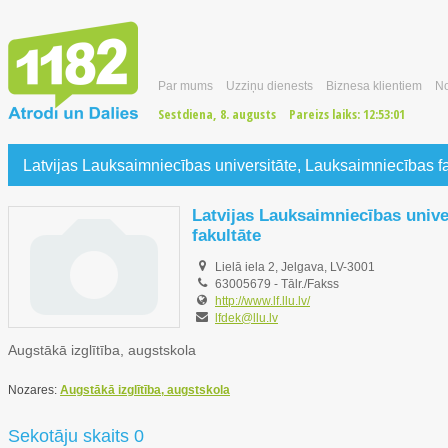
Par mums
Uzziņu dienests
Biznesa klientiem
No
Sestdiena, 8. augusts
Pareizs laiks:
12:53:02
Latvijas Lauksaimniecības universitāte, Lauksaimniecības fa
Latvijas Lauksaimniecības unive
fakultāte
Lielā iela 2, Jelgava, LV-3001
63005679
-
Tālr./Fakss
http://www.lf.llu.lv/
lfdek@llu.lv
Augstākā izglītība, augstskola
Nozares:
Augstākā izglītība, augstskola
Sekotāju skaits 0