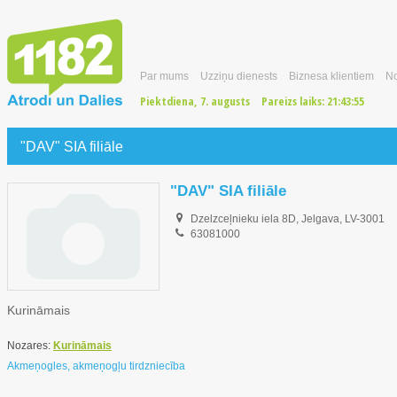
Par mums
Uzziņu dienests
Biznesa klientiem
No
Piektdiena, 7. augusts
Pareizs laiks:
21:43:56
"DAV" SIA filiāle
"DAV" SIA filiāle
Dzelzceļnieku iela 8D, Jelgava, LV-3001
63081000
Kurināmais
Nozares:
Kurināmais
Akmeņogles, akmeņogļu tirdzniecība