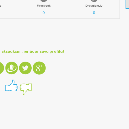
e
Facebook
Draugiem.lv
0
0
 atsauksmi, ienāc ar savu profilu!