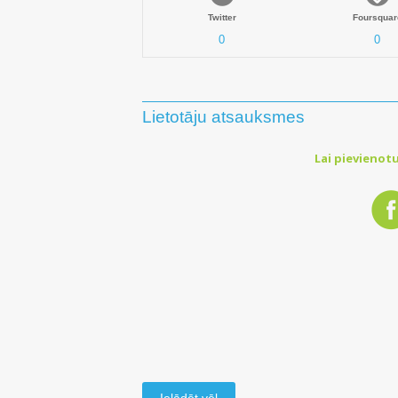
Twitter
Foursquar
0
0
Lietotāju atsauksmes
Lai pievienotu