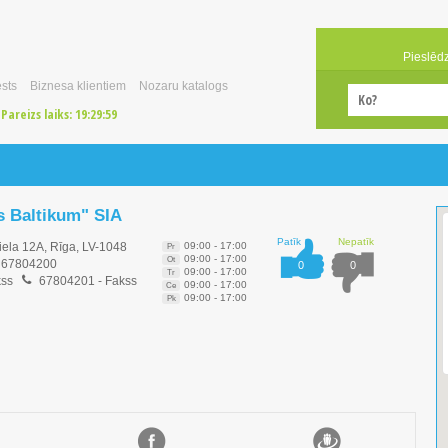
Pieslēd
sts
Biznesa klientiem
Nozaru katalogs
Pareizs laiks:
19:29:59
s Baltikum" SIA
Patīk
Nepatīk
iela 12A, Rīga, LV-1048
09:00 - 17:00
Pr
09:00 - 17:00
Ot
67804200
0
0
09:00 - 17:00
Tr
kss
67804201
- Fakss
09:00 - 17:00
Ce
09:00 - 17:00
Pk