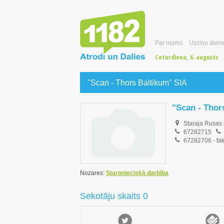
Par mums
Uzziņu diene
Ceturdiena, 6. augusts
"Scan - Thors Baltikum" SIA
"Scan - Thor
Staraja Rusas 
67282715
67282706
- fa
Nozares:
Starpnieciskā darbība
Sekotāju skaits 0