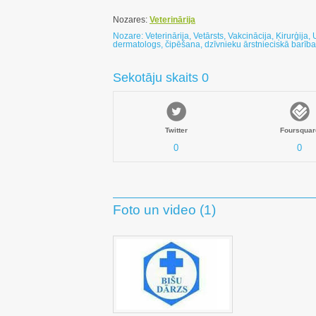
Nozares:
Veterinārija
Nozare: Veterinārija, Vetārsts, Vakcinācija, Ķirurģija, 
dermatologs, čipēšana, dzīvnieku ārstnieciskā barība
Sekotāju skaits 0
Twitter
Foursquar
0
0
Foto un video (1)