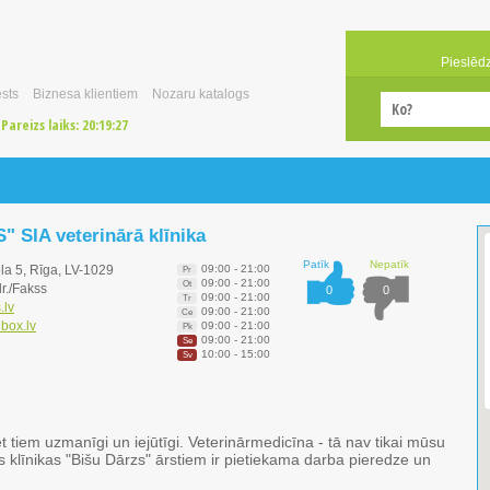
Pieslēd
sts
Biznesa klientiem
Nozaru katalogs
Pareizs laiks:
20:19:27
 SIA veterinārā klīnika
Patīk
Nepatīk
ela 5, Rīga, LV-1029
09:00 - 21:00
Pr
09:00 - 21:00
Ot
lr./Fakss
0
0
09:00 - 21:00
Tr
.lv
09:00 - 21:00
Ce
box.lv
09:00 - 21:00
Pk
09:00 - 21:00
Se
10:00 - 15:00
Sv
tiem uzmanīgi un iejūtīgi. Veterinārmedicīna - tā nav tikai mūsu
s klīnikas "Bišu Dārzs" ārstiem ir pietiekama darba pieredze un