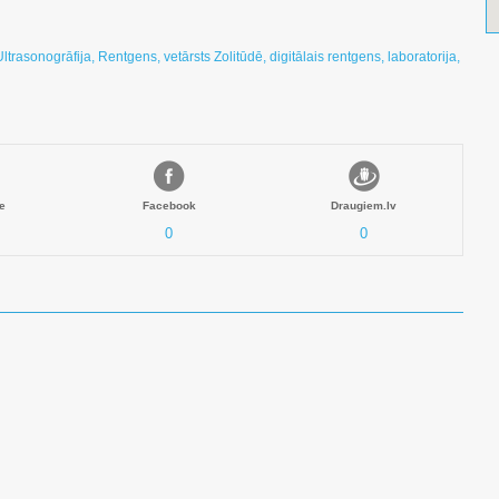
Ultrasonogrāfija, Rentgens, vetārsts Zolitūdē, digitālais rentgens, laboratorija,
e
Facebook
Draugiem.lv
0
0