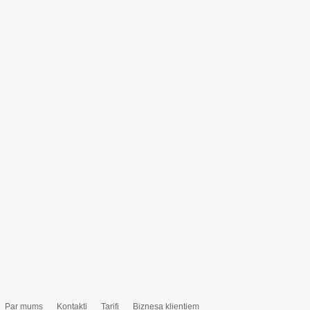
Par mums
Kontakti
Tarifi
Biznesa klientiem