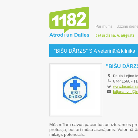
Par mums
Uzziņu diene
Ceturdiena, 6. augusts
"BIŠU DĀRZS" SIA veterinārā klīnika
"BIŠU DĀRZS"
Paula Lejiņa i
67441566
-
Tā
www.bisudarzs
tatjana_vet@in
Mēs mīlam savus pacientus un izturamies pret 
profesija, bet arī mūsu aicinājums. Veterinārā
milzīgs potenciāls.