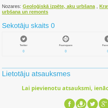
Nozares:
Ģeoloģiskā izpēte, aku urbšana
,
Kra
urbšana un remonts
Sekotāju skaits 0
Twitter
Foursquare
Face
0
0
Lietotāju atsauksmes
Lai pievienotu atsauksmi, ienāc