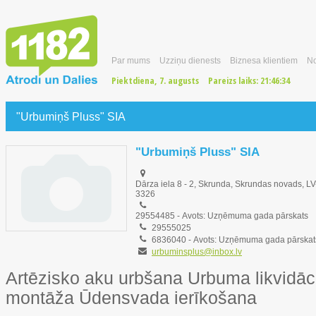
Par mums
Uzziņu dienests
Biznesa klientiem
No
Piektdiena, 7. augusts
Pareizs laiks:
21:46:35
"Urbumiņš Pluss" SIA
"Urbumiņš Pluss" SIA
Dārza iela 8 - 2, Skrunda, Skrundas novads, LV
3326
29554485
-
Avots: Uzņēmuma gada pārskats
29555025
6836040
-
Avots: Uzņēmuma gada pārskat
urbuminsplus@inbox.lv
Artēzisko aku urbšana Urbuma likvidā
montāža Ūdensvada ierīkošana