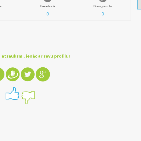
e
Facebook
Draugiem.lv
0
0
 atsauksmi, ienāc ar savu profilu!