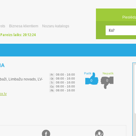
Pieslēd
sts
Biznesa klientiem
Nozaru katalogs
Pareizs laiks:
20:12:24
IA
Patīk
Nepatīk
08:00 - 16:00
Pr
08:00 - 16:00
baži, Limbažu novads, LV-
Ot
0
0
08:00 - 16:00
Tr
08:00 - 16:00
Ce
08:00 - 16:00
Pk
x.lv