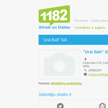
Par mums
Uzziņu diene
Ceturdiena, 6. augusts
"Ural Balt" SIA
"Ural Balt" S
Cēsu iela 17A, Lim
4001
29492247
gunars-g@inbo
Nozares:
Metāllūžņu uzpirkšana
Sekotāju skaits 0