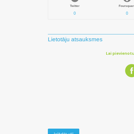
Twitter
Foursquar
0
0
Lietotāju atsauksmes
Lai pievienotu