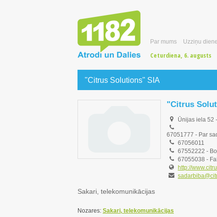
Par mums
Uzziņu diene
Ceturdiena, 6. augusts
"Citrus Solutions" SIA
"Citrus Solu
Ūnijas iela 52 
67051777
-
Par sa
67056011
67552222
-
Bo
67055038
- Fa
http://www.citru
sadarbiba@citr
Sakari, telekomunikācijas
Nozares:
Sakari, telekomunikācijas