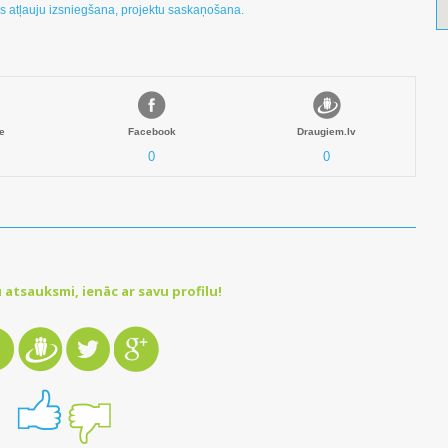
s atļauju izsniegšana, projektu saskaņošana.
e
Facebook
Draugiem.lv
0
0
 atsauksmi, ienāc ar savu profilu!