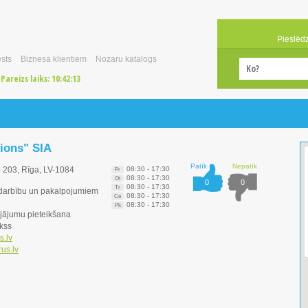
Pieslēd
sts
Biznesa klientiem
Nozaru katalogs
Pareizs laiks:
10:42:13
tions" SIA
Patīk
Nepatīk
- 203, Rīga, LV-1084
08:30 - 17:30
Pr
08:30 - 17:30
Ot
0
0
08:30 - 17:30
Tr
darbību un pakalpojumiem
08:30 - 17:30
Ce
08:30 - 17:30
Pk
jājumu pieteikšana
kss
s.lv
us.lv