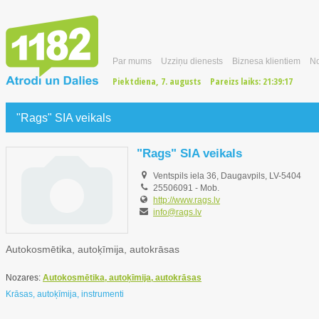
Par mums
Uzziņu dienests
Biznesa klientiem
No
Piektdiena, 7. augusts
Pareizs laiks:
21:39:18
"Rags" SIA veikals
"Rags" SIA veikals
Ventspils iela 36, Daugavpils, LV-5404
25506091
-
Mob.
http://www.rags.lv
info@rags.lv
Autokosmētika, autoķīmija, autokrāsas
Nozares:
Autokosmētika, autoķīmija, autokrāsas
Krāsas, autoķīmija, instrumenti