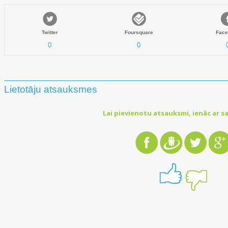
Twitter
Foursquare
Face
0
0
Lietotāju atsauksmes
Lai pievienotu atsauksmi, ienāc ar sa