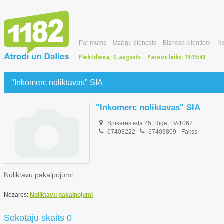
Par mums
Uzziņu dienests
Biznesa klientiem
No
Piektdiena, 7. augusts
Pareizs laiks:
19:15:44
"Inkomerc noliktavas" SIA
"Inkomerc noliktavas" SIA
Sniķeres iela 25, Rīga, LV-1067
67403222
67403809
- Fakss
Noliktavu pakalpojumi
Nozares:
Noliktavu pakalpojumi
Sekotāju skaits 0