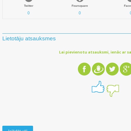
Twitter
Foursquare
Face
0
0
Lietotāju atsauksmes
Lai pievienotu atsauksmi, ienāc ar sa