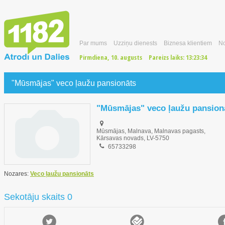
Par mums
Uzziņu dienests
Biznesa klientiem
No
Pirmdiena, 10. augusts
Pareizs laiks:
13:23:35
"Mūsmājas" veco ļaužu pansionāts
"Mūsmājas" veco ļaužu pansion
Mūsmājas, Malnava, Malnavas pagasts,
Kārsavas novads, LV-5750
65733298
Nozares:
Veco ļaužu pansionāts
Sekotāju skaits 0