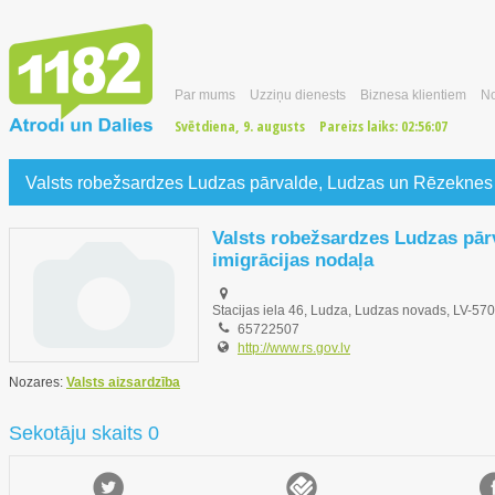
Par mums
Uzziņu dienests
Biznesa klientiem
No
Svētdiena, 9. augusts
Pareizs laiks:
02:56:08
Valsts robežsardzes Ludzas pārvalde, Ludzas un Rēzeknes 
Valsts robežsardzes Ludzas pār
imigrācijas nodaļa
Stacijas iela 46, Ludza, Ludzas novads, LV-57
65722507
http://www.rs.gov.lv
Nozares:
Valsts aizsardzība
Sekotāju skaits 0