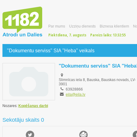
Par mums
Uzziņu dienests
Biznesa klientiem
No
Piektdiena, 7. augusts
Pareizs laiks:
13:32:56
"Dokumentu serviss" SIA "Heba" veikals
"Dokumentu serviss" SIA "Heba"
Slimnīcas iela 8, Bauska, Bauskas novads, LV-
3901
63928866
eila@eila.lv
Nozares:
Kopēšanas darbi
Sekotāju skaits 0