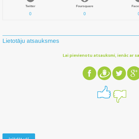
Twitter
Foursquare
Face
0
0
Lietotāju atsauksmes
Lai pievienotu atsauksmi, ienāc ar sa