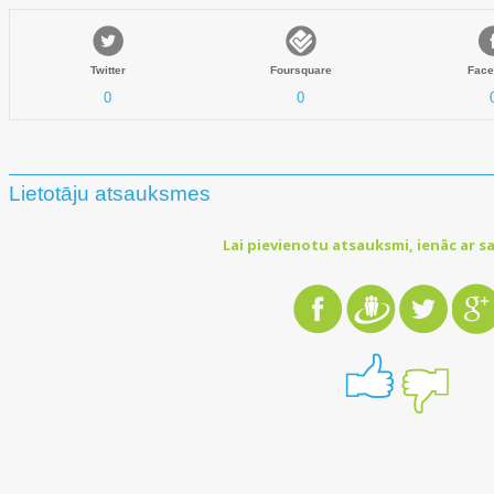
Twitter
Foursquare
Face
0
0
Lietotāju atsauksmes
Lai pievienotu atsauksmi, ienāc ar sa