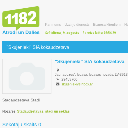
Par mums
Uzziņu dienests
Biznesa klientiem
No
Svētdiena, 9. augusts
Pareizs laiks:
08:54:30
"Skujenieki" SIA kokaudzētava
"Skujenieki" SIA kokaudzētava
Jaunaudzes", Iecava, Iecavas novads, LV-3913
29453700
skujenieki@inbox.lv
Stādaudzētava Stādi
Nozares:
Stādaudzētavas, stādi un sēklas
Sekotāju skaits 0