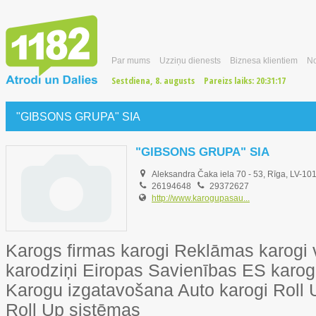
Par mums
Uzziņu dienests
Biznesa klientiem
No
Sestdiena, 8. augusts
Pareizs laiks:
20:31:18
"GIBSONS GRUPA" SIA
"GIBSONS GRUPA" SIA
Aleksandra Čaka iela 70 - 53, Rīga, LV-10
26194648
29372627
http://www.karogupasau...
Karogs firmas karogi Reklāmas karogi v
karodziņi Eiropas Savienības ES karo
Karogu izgatavošana Auto karogi Roll
Roll Up sistēmas