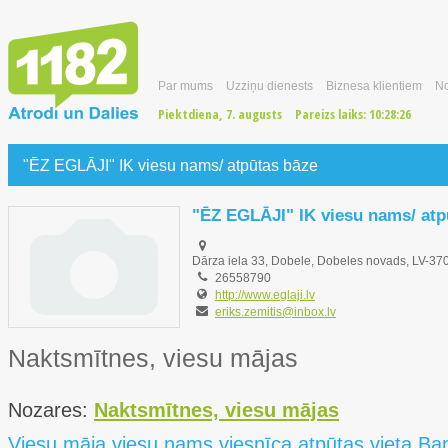
Par mums
Uzziņu dienests
Biznesa klientiem
No
Piektdiena, 7. augusts
Pareizs laiks:
10:28:27
"ĒZ EGLĀJI" IK viesu nams/ atpūtas bāze
"ĒZ EGLĀJI" IK viesu nams/ atp
Dārza iela 33, Dobele, Dobeles novads, LV-37
26558790
http://www.eglaji.lv
eriks.zemitis@inbox.lv
Naktsmītnes, viesu mājas
Nozares:
Naktsmītnes, viesu mājas
Viesu māja viesu nams viesnīca atpūtas vieta Ban