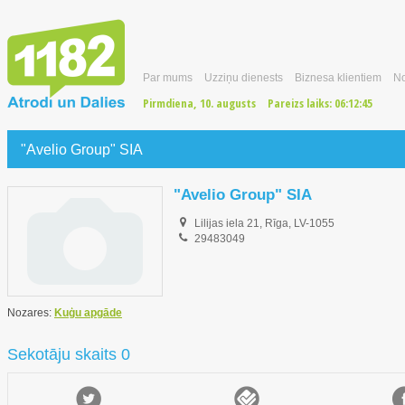
Par mums
Uzziņu dienests
Biznesa klientiem
No
Pirmdiena, 10. augusts
Pareizs laiks:
06:12:46
"Avelio Group" SIA
"Avelio Group" SIA
Lilijas iela 21, Rīga, LV-1055
29483049
Nozares:
Kuģu apgāde
Sekotāju skaits 0