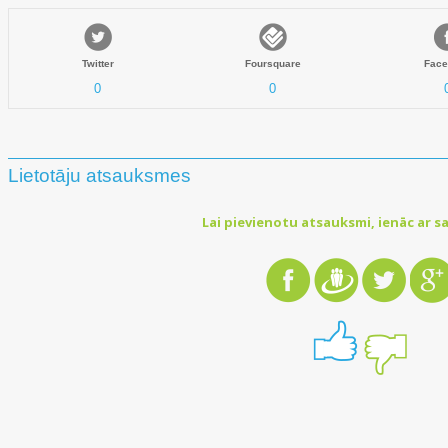
Twitter
Foursquare
Face
0
0
Lietotāju atsauksmes
Lai pievienotu atsauksmi, ienāc ar sa