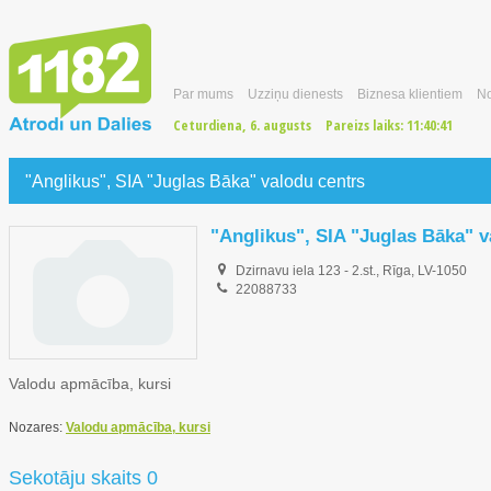
Par mums
Uzziņu dienests
Biznesa klientiem
No
Ceturdiena, 6. augusts
Pareizs laiks:
11:40:42
"Anglikus", SIA "Juglas Bāka" valodu centrs
"Anglikus", SIA "Juglas Bāka" v
Dzirnavu iela 123 - 2.st., Rīga, LV-1050
22088733
Valodu apmācība, kursi
Nozares:
Valodu apmācība, kursi
Sekotāju skaits 0