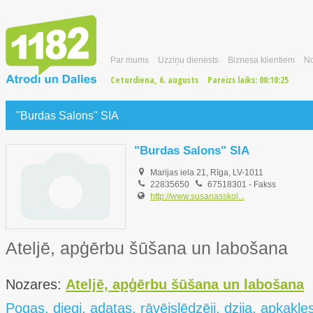
Par mums
Uzziņu dienests
Biznesa klientiem
No
Ceturdiena, 6. augusts
Pareizs laiks:
00:10:25
"Burdas Salons" SIA
"Burdas Salons" SIA
Marijas iela 21, Rīga, LV-1011
22835650
67518301
- Fakss
http://www.susanasskol...
Ateljē, apģērbu šūšana un labošana
Nozares:
Ateljē, apģērbu šūšana un labošana
Pogas, diegi, adatas, rāvējslēdzēji, dzija, apkakles