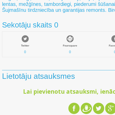
lentas, mežģīnes, tambordiegi, piederumi šūšana
Šujmašīnu tirdzniecība un garantijas remonts. Biro
Sekotāju skaits 0
Twitter
Foursquare
Face
0
0
Lietotāju atsauksmes
Lai pievienotu atsauksmi, ienāc