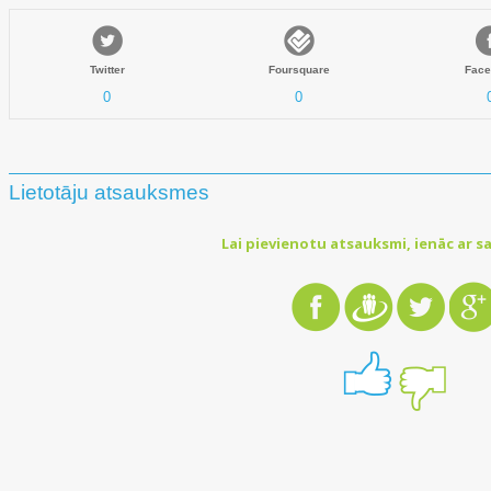
Twitter
Foursquare
Face
0
0
Lietotāju atsauksmes
Lai pievienotu atsauksmi, ienāc ar sa