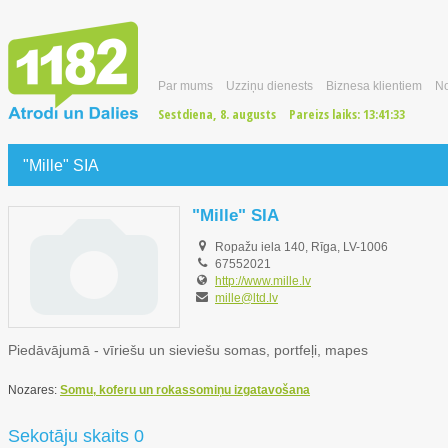
Par mums
Uzziņu dienests
Biznesa klientiem
No
Sestdiena, 8. augusts
Pareizs laiks:
13:41:34
"Mille" SIA
"Mille" SIA
Ropažu iela 140, Rīga, LV-1006
67552021
http://www.mille.lv
mille@ltd.lv
Piedāvājumā - vīriešu un sieviešu somas, portfeļi, mapes
Nozares:
Somu, koferu un rokassomiņu izgatavošana
Sekotāju skaits 0