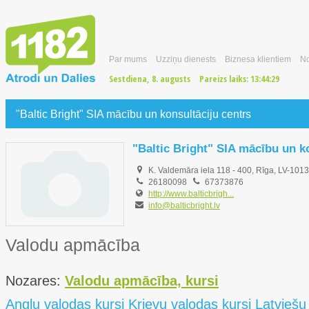
Par mums
Uzziņu dienests
Biznesa klientiem
No
Sestdiena, 8. augusts
Pareizs laiks:
13:44:30
"Baltic Bright" SIA mācību un konsultāciju centrs
"Baltic Bright" SIA mācību un k
K. Valdemāra iela 118 - 400, Rīga, LV-1013
26180098
67373876
http://www.balticbrigh...
info@balticbright.lv
Valodu apmācība
Nozares:
Valodu apmācība, kursi
Angļu valodas kursi Krievu valodas kursi Latvieš