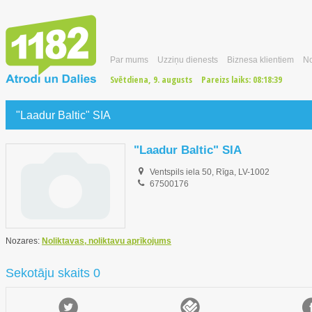
Par mums
Uzziņu dienests
Biznesa klientiem
No
Svētdiena, 9. augusts
Pareizs laiks:
08:18:40
"Laadur Baltic" SIA
"Laadur Baltic" SIA
Ventspils iela 50, Rīga, LV-1002
67500176
Nozares:
Noliktavas, noliktavu aprīkojums
Sekotāju skaits 0