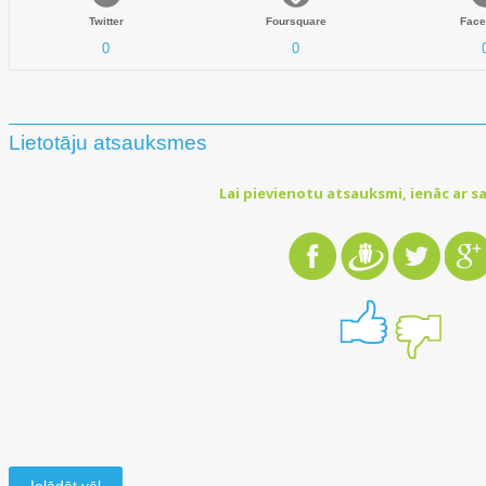
Twitter
Foursquare
Face
0
0
Lietotāju atsauksmes
Lai pievienotu atsauksmi, ienāc ar sa