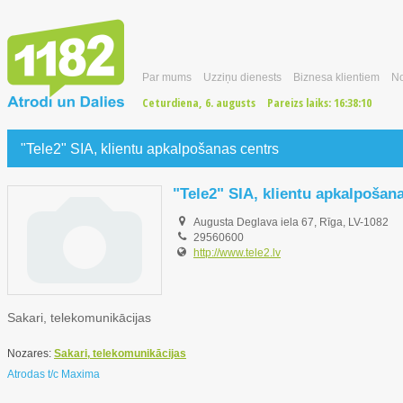
Par mums
Uzziņu dienests
Biznesa klientiem
No
Ceturdiena, 6. augusts
Pareizs laiks:
16:38:11
"Tele2" SIA, klientu apkalpošanas centrs
"Tele2" SIA, klientu apkalpošan
Augusta Deglava iela 67, Rīga, LV-1082
29560600
http://www.tele2.lv
Sakari, telekomunikācijas
Nozares:
Sakari, telekomunikācijas
Atrodas t/c Maxima