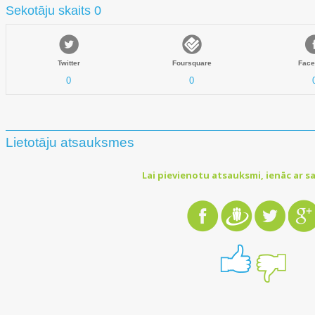
Sekotāju skaits 0
Twitter
Foursquare
Face
0
0
Lietotāju atsauksmes
Lai pievienotu atsauksmi, ienāc ar sa