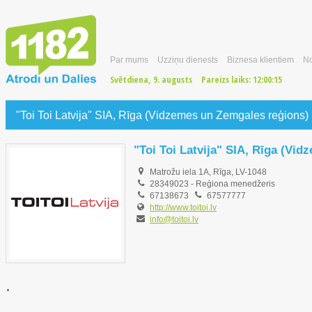
Par mums
Uzziņu dienests
Biznesa klientiem
No
Svētdiena, 9. augusts
Pareizs laiks:
12:00:16
"Toi Toi Latvija" SIA, Rīga (Vidzemes un Zemgales reģions)
"Toi Toi Latvija" SIA, Rīga (Vi
Matrožu iela 1A, Rīga, LV-1048
28349023
-
Reģiona menedžeris
67138673
67577777
http://www.toitoi.lv
info@toitoi.lv
.