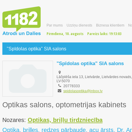
Par mums
Uzziņu dienests
Biznesa klientiem
No
Pirmdiena, 10. augusts
Pareizs laiks:
19:13:04
"Spīdolas optika" SIA salons
"Spīdolas optika" SIA salons
Lāčplēša iela 13, Lielvārde, Lielvārdes novads,
LV-5070
20778333
spidolasoptika@inbox.lv
Optikas salons, optometrijas kabinets
Nozares:
Optikas, briļļu tirdzniecība
Optika, brilles, redzes pārbaude, acu ārsts. Dr. 