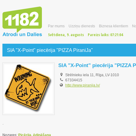
Par mums
Uzziņu dienests
Biznesa klientiem
No
Svētdiena, 9. augusts
Pareizs laiks:
07:21:05
SIA "X-Point" piecērija "PIZZA PiraniJa"
SIA "X-Point" piecērija "PIZZA P
Strēlnieku iela 11, Rīga, LV-1010
67334415
http://www.piranija.lv/
.
Nozares:
Picērija, ēdināšana