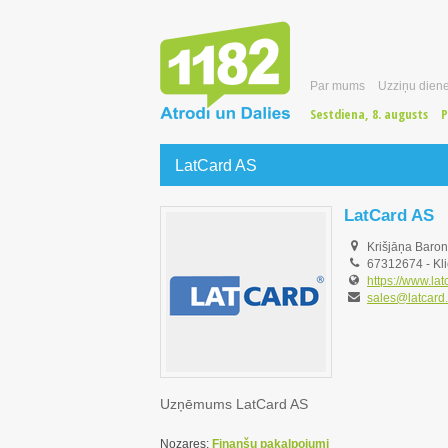
Par mums
Uzziņu diene
Sestdiena, 8. augusts
P
LatCard AS
LatCard AS
Krišjāņa Baron
67312674
-
Kli
https://www.latc
sales@latcard.
Uzņēmums LatCard AS
Nozares:
Finanšu pakalpojumi