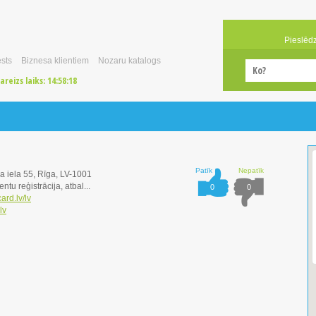
Pieslēd
sts
Biznesa klientiem
Nozaru katalogs
areizs laiks:
14:58:18
Patīk
Nepatīk
a iela 55, Rīga, LV-1001
entu reģistrācija, atbal...
0
0
ard.lv/lv
lv