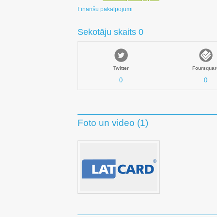
Finanšu pakalpojumi
Sekotāju skaits 0
Twitter
Foursquar
0
0
Foto un video (1)