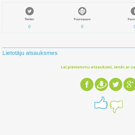
Twitter
Foursquare
Face
0
0
Lietotāju atsauksmes
Lai pievienotu atsauksmi, ienāc ar sa