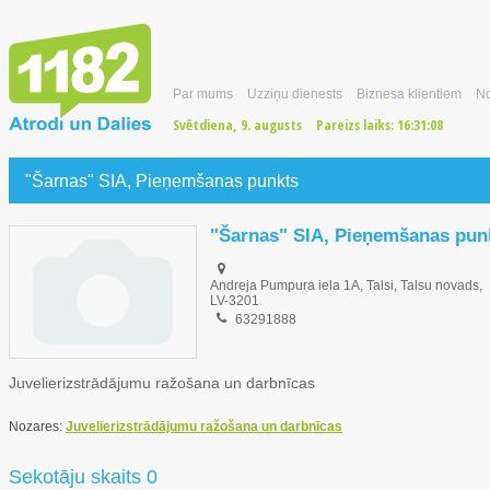
Par mums
Uzziņu dienests
Biznesa klientiem
No
Svētdiena, 9. augusts
Pareizs laiks:
16:31:09
"Šarnas" SIA, Pieņemšanas punkts
"Šarnas" SIA, Pieņemšanas pun
Andreja Pumpura iela 1A, Talsi, Talsu novads,
LV-3201
63291888
Juvelierizstrādājumu ražošana un darbnīcas
Nozares:
Juvelierizstrādājumu ražošana un darbnīcas
Sekotāju skaits 0