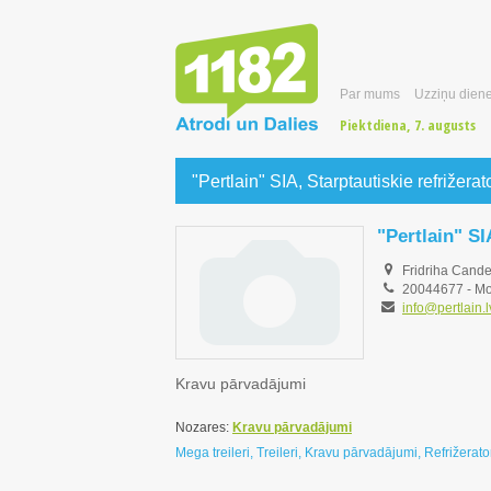
Par mums
Uzziņu diene
Piektdiena, 7. augusts
"Pertlain" SIA, Starptautiskie refrižer
"Pertlain" SI
Fridriha Cander
20044677
-
Mo
info@pertlain.l
Kravu pārvadājumi
Nozares:
Kravu pārvadājumi
Mega treileri, Treileri, Kravu pārvadājumi, Refrižerat