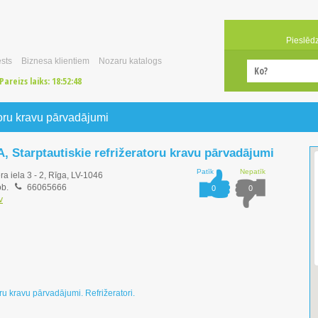
Pieslēd
sts
Biznesa klientiem
Nozaru katalogs
Pareizs laiks:
18:52:48
atoru kravu pārvadājumi
A, Starptautiskie refrižeratoru kravu pārvadājumi
Patīk
Nepatīk
a iela 3 - 2, Rīga, LV-1046
b.
66065666
0
0
v
oru kravu pārvadājumi. Refrižeratori.