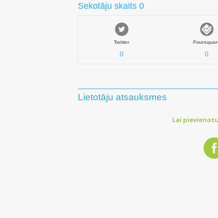
Sekotāju skaits 0
Twitter
Foursquar
0
0
Lietotāju atsauksmes
Lai pievienotu