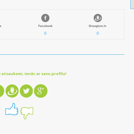
e
Facebook
Draugiem.lv
0
0
 atsauksmi, ienāc ar savu profilu!