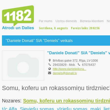
Par mums
Uzziņu dienests
Biznesa klientiem
No
Sestdiena, 8. augusts
Pareizs laiks:
20:02:57
"Daniele Donati" SIA "Deniels" veikals
"Daniele Donati" SIA "Deniels" v
Brīvības gatve 372, Rīga, LV-1006
29433829
-
Mob.
67076437
http://www.danieledona...
deniels@donati.lv
Somu, koferu un rokassomiņu tirdzniec
Nozares:
Somu, koferu un rokassomiņu tirdzn
t/c Alfa, Sieviešu somas, vīriešu somas, maki, li