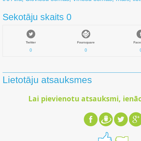
Sekotāju skaits 0
Twitter
Foursquare
Face
0
0
Lietotāju atsauksmes
Lai pievienotu atsauksmi, ienāc