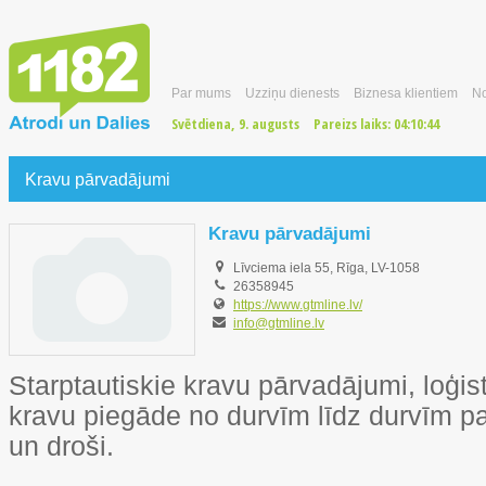
Par mums
Uzziņu dienests
Biznesa klientiem
No
Svētdiena, 9. augusts
Pareizs laiks:
04:10:44
Kravu pārvadājumi
Kravu pārvadājumi
Līvciema iela 55, Rīga, LV-1058
26358945
https://www.gtmline.lv/
info@gtmline.lv
Starptautiskie kravu pārvadājumi, loģi
kravu piegāde no durvīm līdz durvīm pa 
un droši.