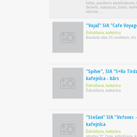
kafija, pusdienu piedāvājums; 
deserts, vakariņas, bistro, ēdnī
special,...
"Vojaž" SIA "Cafe Voyag
Ēdināšana, kafejnīca
Banketa zāle 25 cilvēkiem, trīs
"Spilve", SIA "S+Ko Tird
kafejnīca - bārs
Ēdināšana, kafejnīca
Ēdināšana, kafejnīca
"Stešavi" SIA "Vefovec -
kafejnīca
Ēdināšana, kafejnīca
atrodas TC Dole, ēdināšana, k