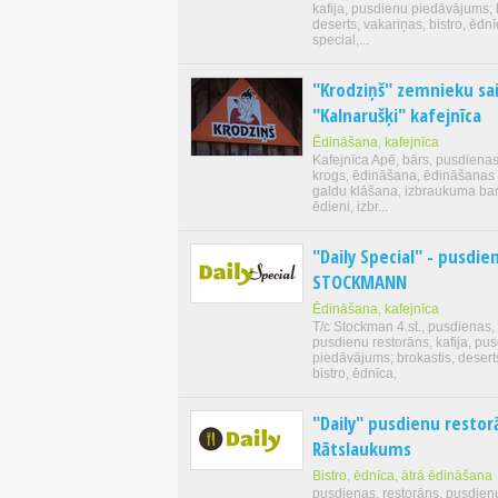
kafija, pusdienu piedāvājums; 
deserts, vakariņas, bistro, ēdnī
special,...
"Krodziņš" zemnieku sa
"Kalnarušķi" kafejnīca
Ēdināšana, kafejnīca
Kafejnīca Apē, bārs, pusdienas
krogs, ēdināšana, ēdināšanas
galdu klāšana, izbraukuma bank
ēdieni, izbr...
"Daily Special" - pusdie
STOCKMANN
Ēdināšana, kafejnīca
T/c Stockman 4.st., pusdienas,
pusdienu restorāns, kafija, pu
piedāvājums; brokastis, desert
bistro, ēdnīca,
"Daily" pusdienu restor
Rātslaukums
Bistro, ēdnīca, ātrā ēdināšana
pusdienas, restorāns, pusdienu