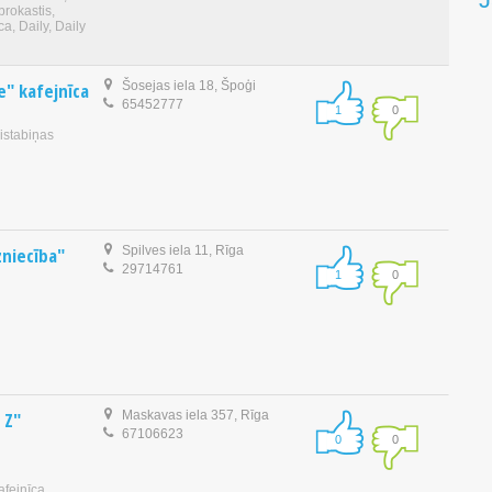
brokastis,
ca, Daily, Daily
e" kafejnīca
Šosejas iela 18, Špoģi
65452777
1
0
 istabiņas
zniecība"
Spilves iela 11, Rīga
29714761
1
0
 Z"
Maskavas iela 357, Rīga
67106623
0
0
afejnīca