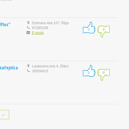
 Plus"
Dzirnavu iela 107, Rīga
67285238
0
0
E-pasts
kafejnīca
Laukezera iela 4, Zīlāni
26556415
0
0
→