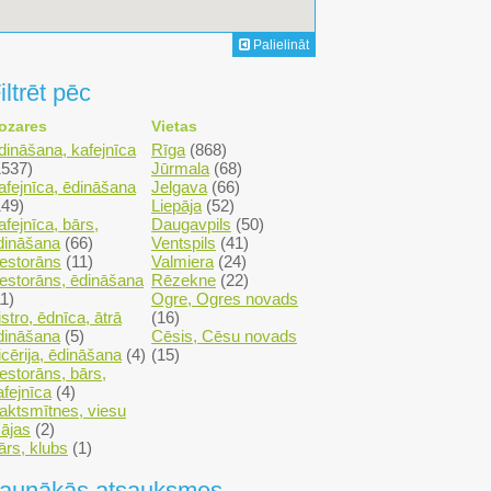
Palielināt
iltrēt pēc
ozares
Vietas
dināšana, kafejnīca
Rīga
(868)
1537)
Jūrmala
(68)
afejnīca, ēdināšana
Jelgava
(66)
149)
Liepāja
(52)
afejnīca, bārs,
Daugavpils
(50)
dināšana
(66)
Ventspils
(41)
estorāns
(11)
Valmiera
(24)
estorāns, ēdināšana
Rēzekne
(22)
11)
Ogre, Ogres novads
istro, ēdnīca, ātrā
(16)
dināšana
(5)
Cēsis, Cēsu novads
icērija, ēdināšana
(4)
(15)
estorāns, bārs,
afejnīca
(4)
aktsmītnes, viesu
ājas
(2)
ārs, klubs
(1)
aunākās atsauksmes