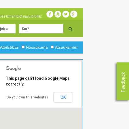
zies izmantojot savu profilu:
Atbilstības
Nosaukuma
Atsauksmēm
Feedback
This page can't load Google Maps
correctly.
OK
Do you own this website?