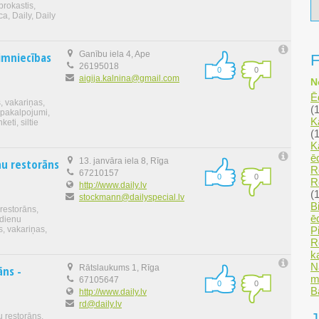
brokastis,
ca, Daily, Daily
imniecības
Ganību iela 4, Ape
F
26195018
0
0
aigija.kalnina@gmail.com
N
Ē
, vakariņas,
(
 pakalpojumi,
K
eti, siltie
(
K
ē
nu restorāns
13. janvāra iela 8, Rīga
R
67210157
0
0
R
http://www.daily.lv
(
stockmann@dailyspecial.lv
B
 restorāns,
ē
sdienu
P
s, vakariņas,
R
k
N
āns -
Rātslaukums 1, Rīga
m
67105647
0
0
B
http://www.daily.lv
rd@daily.lv
J
 restorāns,