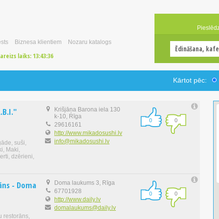
Pieslēd
sts
Biznesa klientiem
Nozaru katalogs
areizs laiks:
13:43:36
Kārtot pēc:
.B.I."
Krišjāņa Barona iela 130
k-10, Rīga
0
0
29616161
http://www.mikadosushi.lv
info@mikadosushi.lv
gāde, suši,
i, Maki,
rti, dzērieni,
rāns - Doma
Doma laukums 3, Rīga
67701928
0
0
http://www.daily.lv
domalaukums@daily.lv
 restorāns,