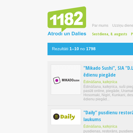
Par mums
Uzziņu diene
Sestdiena, 8. augusts
P
Rezultāti
1–10
no
1798
"Mikado Sushi", SIA "D.L
ēdienu piegāde
Ēdināšana, kafejnīca
Ēdināšana, kafejnīca, suši pie
pasūti online, piegāde, Uramak
Hosomaki, Nigiri, Kunkani, dese
ēdienu piegād...
"Daily" pusdienu resto
laukums
Ēdināšana, kafejnīca
pusdienas, restorāns, pusdienu