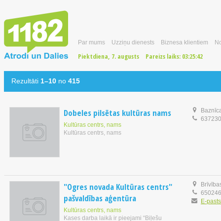
Par mums
Uzziņu dienests
Biznesa klientiem
No
Piektdiena, 7. augusts
Pareizs laiks:
03:25:43
Rezultāti
1–10
no
415
Dobeles pilsētas kultūras nams
Baznīca
63723
Kultūras centrs, nams
Kultūras centrs, nams
"Ogres novada Kultūras centrs"
Brīvība
65024
pašvaldības aģentūra
E-pasts
Kultūras centrs, nams
Kases darba laikā ir pieejami “Biļešu