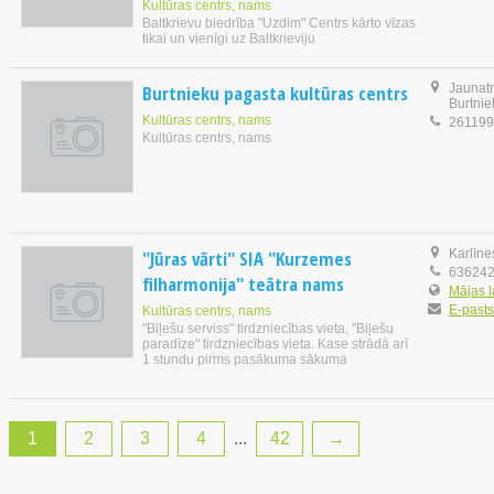
Kultūras centrs, nams
Baltkrievu biedrība "Uzdim" Centrs kārto vīzas
tikai un vienīgi uz Baltkrieviju
Burtnieku pagasta kultūras centrs
Jaunatn
Burtnie
Kultūras centrs, nams
26119
Kultūras centrs, nams
"Jūras vārti" SIA "Kurzemes
Karlīne
63624
filharmonija" teātra nams
Mājas 
E-pasts
Kultūras centrs, nams
"Biļešu serviss" tirdzniecības vieta, "Biļešu
paradīze" tirdzniecības vieta. Kase strādā arī
1 stundu pirms pasākuma sākuma
1
2
3
4
...
42
→