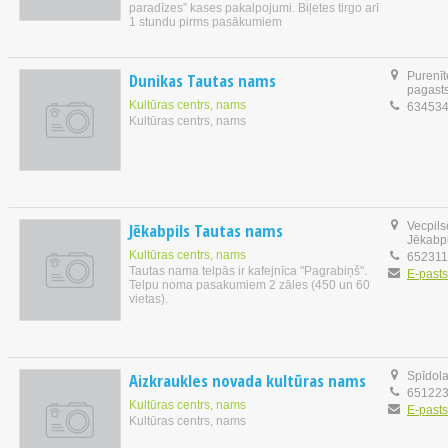
paradīzes” kases pakalpojumi. Biļetes tirgo arī
1 stundu pirms pasākumiem
Dunikas Tautas nams
Purenīt
pagast
Kultūras centrs, nams
63453
Kultūras centrs, nams
Jēkabpils Tautas nams
Vecpils
Jēkabpi
Kultūras centrs, nams
65231
Tautas nama telpās ir kafejnīca "Pagrabiņš".
E-pasts
Telpu noma pasakumiem 2 zāles (450 un 60
vietas).
Aizkraukles novada kultūras nams
Spīdola
65122
Kultūras centrs, nams
E-pasts
Kultūras centrs, nams