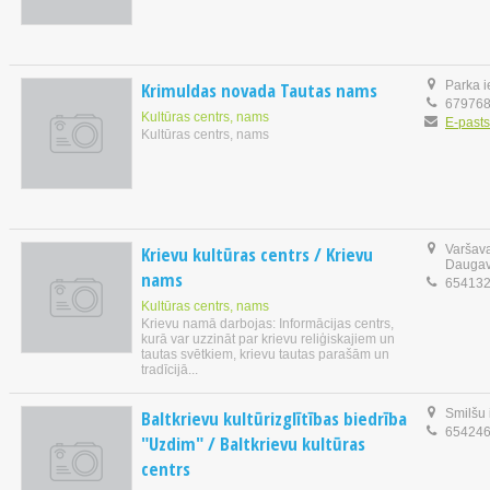
Krimuldas novada Tautas nams
Parka i
67976
Kultūras centrs, nams
E-pasts
Kultūras centrs, nams
Krievu kultūras centrs / Krievu
Varšava
Daugav
nams
65413
Kultūras centrs, nams
Krievu namā darbojas: Informācijas centrs,
kurā var uzzināt par krievu reliģiskajiem un
tautas svētkiem, krievu tautas parašām un
tradīcijā...
Baltkrievu kultūrizglītības biedrība
Smilšu 
65424
"Uzdim" / Baltkrievu kultūras
centrs