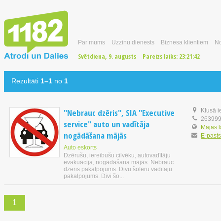
Par mums
Uzziņu dienests
Biznesa klientiem
No
Svētdiena, 9. augusts
Pareizs laiks:
23:21:42
Rezultāti
1–1
no
1
"Nebrauc dzēris", SIA "Executive
Klusā i
26399
service" auto un vadītāja
Mājas 
nogādāšana mājās
E-pasts
Auto eskorts
Dzērušu, iereibušu cilvēku, autovadītāju
evakuācija, nogādāšana mājās. Nebrauc
dzēris pakalpojums. Divu šoferu vadītāju
pakalpojums. Divi šo...
1