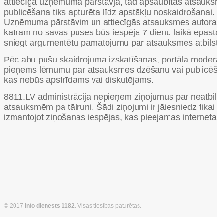
attiecīgā uzņēmuma pārstāvja, tad apšaubītās atsauk
publicēšana tiks apturēta līdz apstākļu noskaidrošanai.
Uzņēmuma pārstāvim un attiecīgās atsauksmes autor
katram no savas puses būs iespēja 7 dienu laikā epast
sniegt argumentētu pamatojumu par atsauksmes atbilst
Pēc abu pušu skaidrojuma izskatīšanas, portāla moder
pieņems lēmumu par atsauksmes dzēšanu vai publicē
kas nebūs apstrīdams vai diskutējams.
8811.LV administrācija nepieņem ziņojumus par neatbi
atsauksmēm pa tālruni. Šādi ziņojumi ir jāiesniedz tikai
izmantojot ziņošanas iespējas, kas pieejamas interneta 
© 2017
Info dienests 1182
. Visas tiesības paturētas.