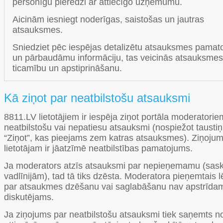
personīgu pieredzi ar attiecīgo uzņēmumu.
Aicinām iesniegt noderīgas, saistošas un jautras
atsauksmes.
Sniedziet pēc iespējas detalizētu atsauksmes pama
un pārbaudāmu informāciju, tas veicinās atsauksmes
ticamību un apstiprināšanu.
Kā ziņot par neatbilstošu atsauksmi
8811.LV lietotājiem ir iespēja ziņot portāla moderatorie
neatbilstošu vai nepatiesu atsauksmi (nospiežot tausti
“Ziņot”, kas pieejams zem katras atsauksmes). Ziņoju
lietotājam ir jāatzīmē neatbilstības pamatojums.
Ja moderators atzīs atsauksmi par nepieņemamu (sas
vadlīnijām), tad tā tiks dzēsta. Moderatora pieņemtais
par atsaukmes dzēšanu vai saglabāšanu nav apstrīdam
diskutējams.
Ja ziņojums par neatbilstošu atsauksmi tiek saņemts n