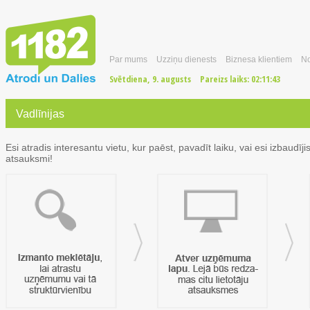
Par mums
Uzziņu dienests
Biznesa klientiem
No
Svētdiena, 9. augusts
Pareizs laiks:
02:11:44
Vadlīnijas
Esi atradis interesantu vietu, kur paēst, pavadīt laiku, vai esi izbaud
atsauksmi!