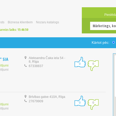
Pieslēd
sts
Biznesa klientiem
Nozaru katalogs
areizs laiks:
15:46:50
Kārtot pēc:
" SIA
Aleksandra Čaka iela 54 -
8, Rīga
0
0
ētījumi
67338837
ētījumi
Brīvības gatve 410A, Rīga
27679909
0
0
ētījumi
ētījumi