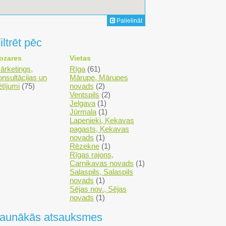
Palielināt
iltrēt pēc
ozares
Vietas
ārketings,
Rīga
(61)
onsultācijas un
Mārupe, Mārupes
ētījumi
(75)
novads
(2)
Ventspils
(2)
Jelgava
(1)
Jūrmala
(1)
Lapenieki, Ķekavas
pagasts, Ķekavas
novads
(1)
Rēzekne
(1)
Rīgas rajons,
Carnikavas novads
(1)
Salaspils, Salaspils
novads
(1)
Sējas nov., Sējas
novads
(1)
aunākās atsauksmes