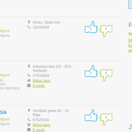
Klīves, Sējas nov.
F
29244299
0
0
ētījumi
N
ētījumi
M
k
p
Inženieru iela 101 - E23,
Ventspils
0
0
ētījumi
27544594
gs,
Mājas lapa
āma;
E-pasts
īvā aģentūra;
 SIA
Vienības gatve 82 - 15,
Rīga
0
0
ētījumi
67625530
ētījumi
Mājas lapa
J
E-pasts