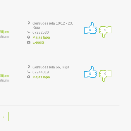
Ģertrūdes iela 10/12 - 23,
Rīga
0
0
ētījumi
67282530
ētījumi
Mājas lapa
E-pasts
Ģertrūdes iela 66, Rīga
67244019
0
0
ētījumi
Mājas lapa
ētījumi
→