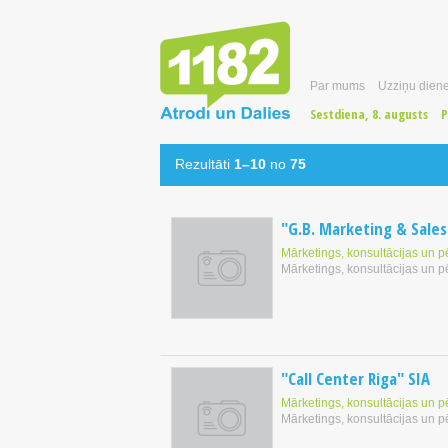
Par mums
Uzziņu diene
Sestdiena, 8. augusts
P
Rezultāti
1–10
no
75
"G.B. Marketing & Sales
Mārketings, konsultācijas un p
Mārketings, konsultācijas un p
"Call Center Riga" SIA
Mārketings, konsultācijas un p
Mārketings, konsultācijas un p