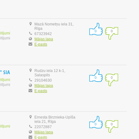
Mazā Nometņu iela 31,
Rīga
0
0
ētījumi
67323942
ētījumi
Mājas lapa
E-pasts
" SIA
Rudzu iela 12 k-1,
Salaspils
0
0
ētījumi
29104630
ētījumi
Mājas lapa
E-pasts
Ernesta Birznieka-Upīša
iela 21, Rīga
0
0
ētījumi
22072887
Mājas lapa
E-pasts