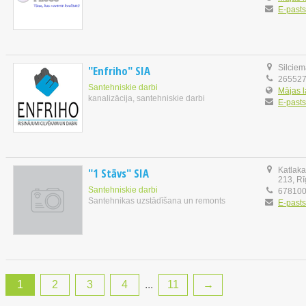
E-pasts
"Enfriho" SIA
Silciem
26552
Santehniskie darbi
Mājas 
kanalizācija, santehniskie darbi
E-pasts
"1 Stāvs" SIA
Katlaka
213, R
Santehniskie darbi
67810
Santehnikas uzstādīšana un remonts
E-pasts
1
2
3
4
...
11
→