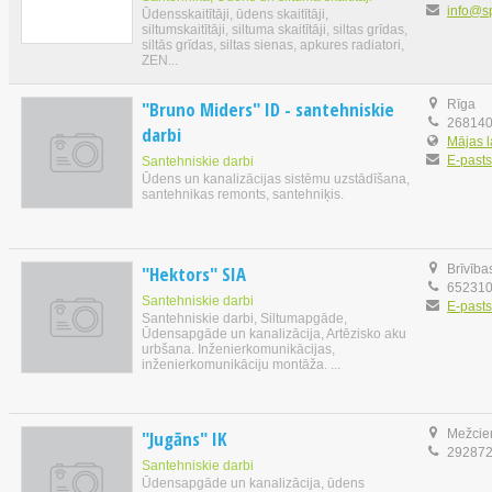
info@s
Ūdensskaitītāji, ūdens skaitītāji,
siltumskaitītāji, siltuma skaitītāji, siltas grīdas,
siltās grīdas, siltas sienas, apkures radiatori,
ZEN...
"Bruno Miders" ID - santehniskie
Rīga
26814
darbi
Mājas 
E-pasts
Santehniskie darbi
Ūdens un kanalizācijas sistēmu uzstādīšana,
santehnikas remonts, santehniķis.
"Hektors" SIA
Brīvība
65231
Santehniskie darbi
E-pasts
Santehniskie darbi, Siltumapgāde,
Ūdensapgāde un kanalizācija, Artēzisko aku
urbšana. Inženierkomunikācijas,
inženierkomunikāciju montāža. ...
"Jugāns" IK
Mežciem
29287
Santehniskie darbi
Ūdensapgāde un kanalizācija, ūdens