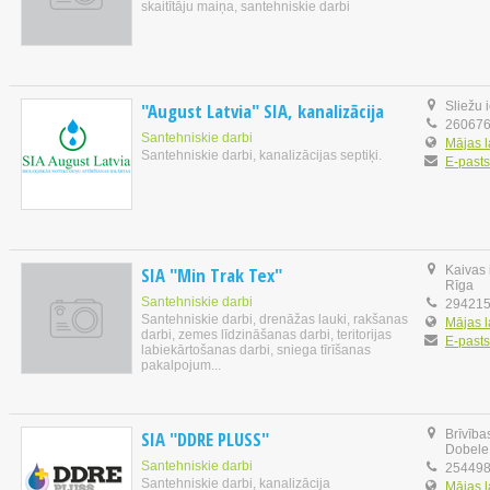
skaitītāju maiņa, santehniskie darbi
"August Latvia" SIA, kanalizācija
Sliežu 
26067
Santehniskie darbi
Mājas 
Santehniskie darbi, kanalizācijas septiķi.
E-pasts
SIA "Min Trak Tex"
Kaivas 
Rīga
Santehniskie darbi
29421
Santehniskie darbi, drenāžas lauki, rakšanas
Mājas 
darbi, zemes līdzināšanas darbi, teritorijas
E-pasts
labiekārtošanas darbi, sniega tīrīšanas
pakalpojum...
SIA "DDRE PLUSS"
Brīvība
Dobele
Santehniskie darbi
25449
Santehniskie darbi, kanalizācija
Mājas 