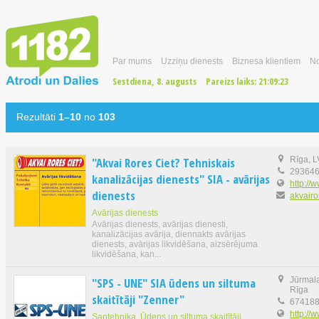
Par mums
Uzziņu dienests
Biznesa klientiem
No
Sestdiena, 8. augusts
Pareizs laiks:
21:09:23
Rezultāti
1–10
no
103
"Akvai Rores Ciet? Tehniskais
Rīga, 
29364
kanalizācijas dienests" SIA - avārijas
http://
dienests
akvairo
Avārijas dienests
Avārijas dienests, avārijas dienesti,
kanalizācijas avārija, diennakts avārijas
dienests, avārijas likvidēšana, aizsērējuma
likvidēšana, kan...
"SPS - UNE" SIA ūdens un siltuma
Jūrmala
Rīga
skaitītāji "Zenner"
67418
http://
Santehnika, Ūdens un siltuma skaitītāji