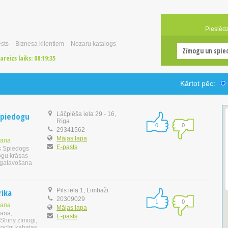
Pieslēd
sts
Biznesa klientiem
Nozaru katalogs
areizs laiks:
08:19:36
Kārtot pēc:
spiedogu
Lāčplēša iela 29 - 16,
Rīga
0
0
29341562
Mājas lapa
šana
E-pasts
 Spiedogs
ogu krāsas
izgatavošana
rika
Pils iela 1, Limbaži
20309029
1
0
šana
Mājas lapa
šana,
E-pasts
 Shiny zīmogi,
rocīgi kabatas