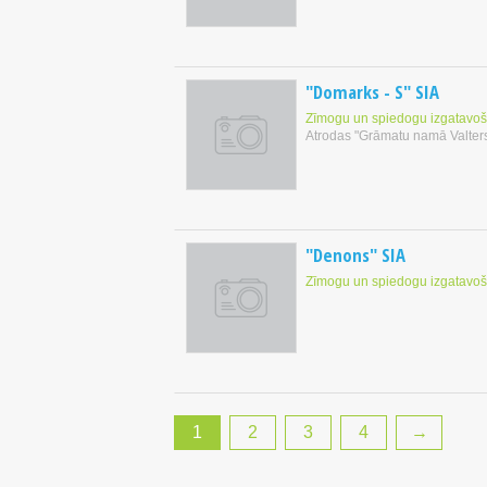
"Domarks - S" SIA
Zīmogu un spiedogu izgatavo
Atrodas "Grāmatu namā Valter
"Denons" SIA
Zīmogu un spiedogu izgatavo
1
2
3
4
→