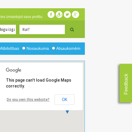
zies izmantojot savu profilu:
Atbilstības
Nosaukuma
Atsauksmēm
Feedback
This page can't load Google Maps
correctly.
OK
Do you own this website?