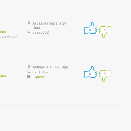
Aspazijas bulvāris 24,
Rīga
0
0
šana
67222662
s un Rapa"
Tallinas iela 57A, Rīga
67313457
0
0
šana
E-pasts