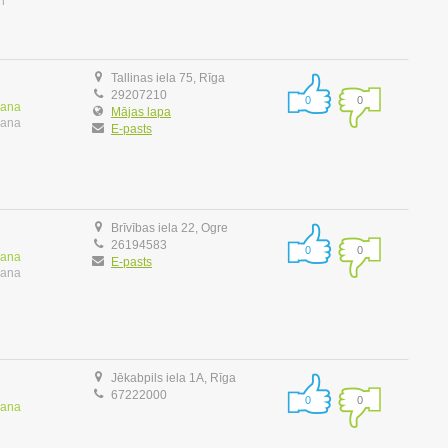
i
Tallinas iela 75, Rīga
29207210
0
0
šana
Mājas lapa
šana
E-pasts
Brīvības iela 22, Ogre
26194583
0
0
šana
E-pasts
šana
Jēkabpils iela 1A, Rīga
67222000
0
0
šana