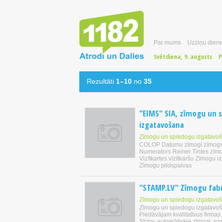
Par mums
Uzziņu diene
Svētdiena, 9. augusts
P
Rezultāti
1–10
no
35
"EIMS" SIA, zīmogu un 
izgatavošana
Zīmogu un spiedogu izgatavo
COLOP Datumu zīmogi zīmogs
Numerators Reiner Tintes zīm
Vizītkartes vīzītkaršu Zīmogu 
Zīmogu pildspalvas
"STAMP.LV" Zīmogu fab
Zīmogu un spiedogu izgatavo
Zīmogu un spiedogu izgatavo
Piedāvājam kvalitatīvus firmas
Shiny, automātiskie zīmogi, pa