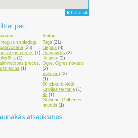
Palielināt
iltrēt pēc
ozares
Vietas
īmogu un spiedogu
Rīga
(21)
zgatavošana
(35)
Liepāja
(3)
ancelejas preces
(1)
Daugavpils
(2)
ligrāfija
(1)
Jelgava
(2)
aimniecības preces,
Ogre, Ogres novads
irdzniecība
(1)
(2)
Valmiera
(2)
(1)
50 jebkurā vietā
Latvijas teritorijā
(1)
82
(1)
Gulbene, Gulbenes
novads
(1)
aunākās atsauksmes