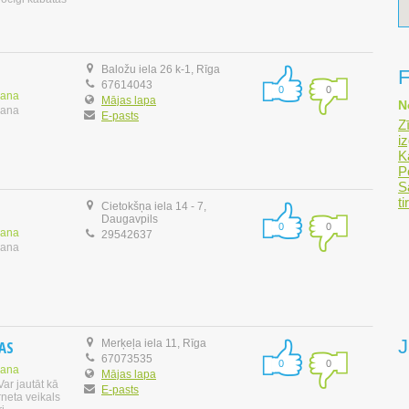
Baložu iela 26 k-1, Rīga
F
67614043
0
0
šana
Mājas lapa
N
šana
E-pasts
Z
i
K
Po
S
t
Cietokšņa iela 14 - 7,
Daugavpils
0
0
šana
29542637
šana
J
 AS
Merķeļa iela 11, Rīga
67073535
0
0
šana
Mājas lapa
Var jautāt kā
E-pasts
neta veikals