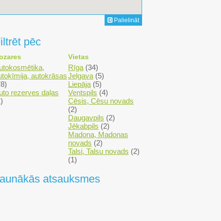
Palielināt
iltrēt pēc
ozares
Vietas
utokosmētika,
Rīga
(34)
utoķīmija, autokrāsas
Jelgava
(5)
78)
Liepāja
(5)
uto rezerves daļas
Ventspils
(4)
)
Cēsis, Cēsu novads
(2)
Daugavpils
(2)
Jēkabpils
(2)
Madona, Madonas
novads
(2)
Talsi, Talsu novads
(2)
(1)
aunākās atsauksmes