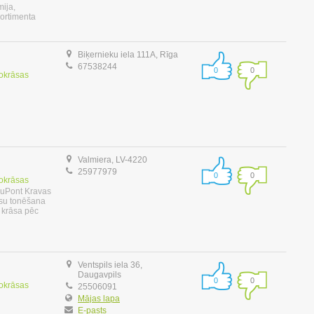
ija,
sortimenta
Biķernieku iela 111A, Rīga
67538244
0
0
tokrāsas
Valmiera, LV-4220
25977979
0
0
tokrāsas
DuPont Kravas
āsu tonēšana
 krāsa pēc
Ventspils iela 36,
Daugavpils
0
0
tokrāsas
25506091
Mājas lapa
E-pasts