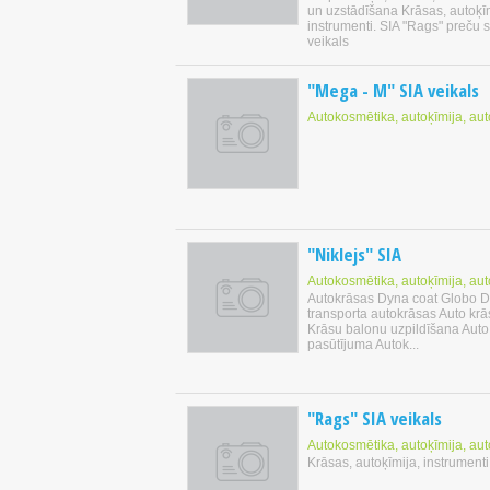
un uzstādīšana Krāsas, autoķīm
instrumenti. SIA "Rags" preču 
veikals
"Mega - M" SIA veikals
Autokosmētika, autoķīmija, au
"Niklejs" SIA
Autokosmētika, autoķīmija, au
Autokrāsas Dyna coat Globo 
transporta autokrāsas Auto kr
Krāsu balonu uzpildīšana Auto
pasūtījuma Autok...
"Rags" SIA veikals
Autokosmētika, autoķīmija, au
Krāsas, autoķīmija, instrumenti