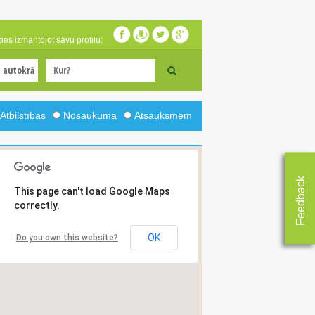
zies izmantojot savu profilu:
Atbilstības
Nosaukuma
Atsauksmēm
Feedback
This page can't load Google Maps
correctly.
OK
Do you own this website?