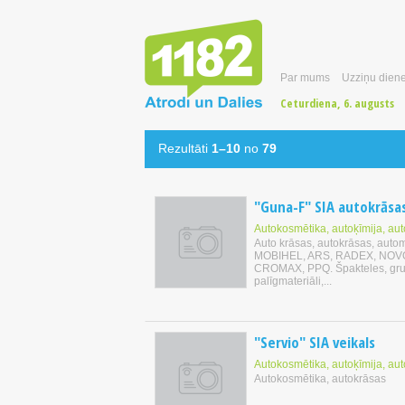
Par mums
Uzziņu diene
Ceturdiena, 6. augusts
Rezultāti
1–10
no
79
"Guna-F" SIA autokrāsa
Autokosmētika, autoķīmija, au
Auto krāsas, autokrāsas, auto
MOBIHEL, ARS, RADEX, NOVO
CROMAX, PPQ. Špakteles, grunt
palīgmateriāli,...
"Servio" SIA veikals
Autokosmētika, autoķīmija, au
Autokosmētika, autokrāsas