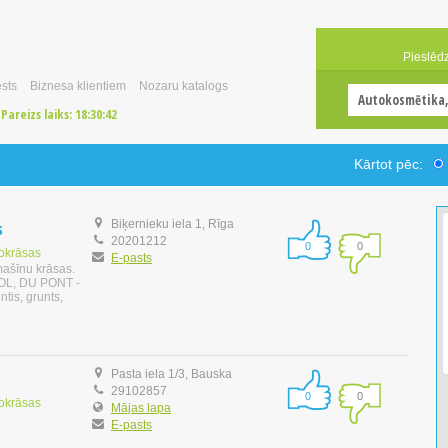
Pieslēd
sts
Biznesa klientiem
Nozaru katalogs
Pareizs laiks:
18:30:43
Kārtot pēc:
s
Biķernieku iela 1, Rīga
20201212
0
0
tokrāsas
E-pasts
mašīnu krāsas.
L, DU PONT -
is, grunts,
Pasta iela 1/3, Bauska
29102857
0
0
tokrāsas
Mājas lapa
E-pasts