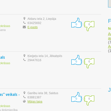
Aldaru iela 2, Liepāja
F
63425692
0
0
tokrāsas
E-pasts
N
ošana
A
a
(
A
(1
als
Ķieģeļu iela 14, Jēkabpils
29447616
0
0
tokrāsas
J
s" veikals -
Ganību iela 38, Saldus
63881387
0
0
Mājas lapa
tokrāsas
u tirdzniecība