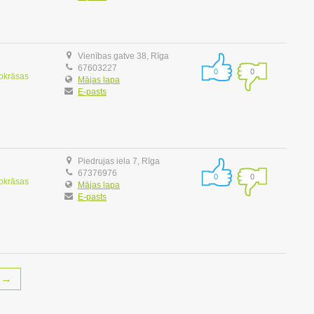
Vienības gatve 38, Rīga
67603227
0
0
tokrāsas
Mājas lapa
E-pasts
Piedrujas iela 7, Rīga
67376976
0
0
tokrāsas
Mājas lapa
E-pasts
→