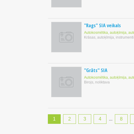
"Rags" SIA veikals
Autokosmētika, autoķīmija, au
Krāsas, autoķīmija, instrumenti
"Grāts" SIA
Autokosmētika, autoķīmija, au
Birojs, noliktava
1
2
3
4
...
8