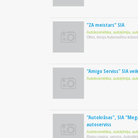
"ZA meistars" SIA
Autokosmētika, autoķīmija, au
Ofiss, birojs Automašīnu krās
"Amigo Serviss" SIA veik
Autokosmētika, autoķīmija, au
"Autokrāsas", SIA "Mega
autoserviss
Autokosmētika, autoķīmija, au
Riepu maiņa, serviss, Autostikl